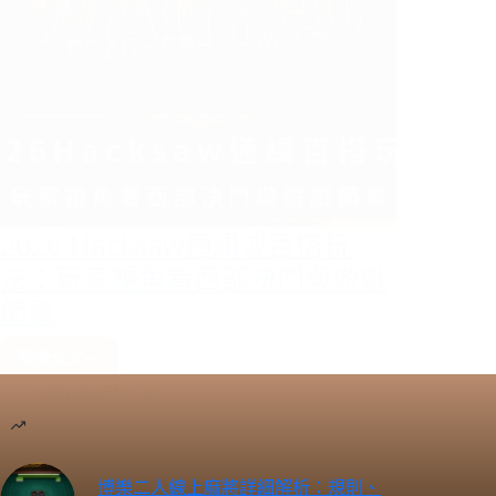
2026 Hacksaw通緝或百搭玩
法：玩家視角看西部決鬥與遊戲
節奏
閱讀全文
2026
2026年6月15日
Hacksaw
通
緝
或
博樂二人線上麻將詳細解析：規則、
百