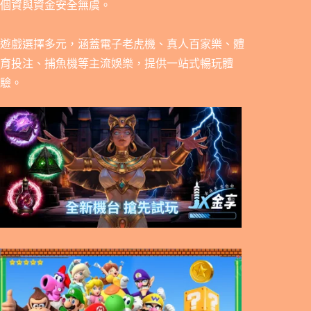
個資與資金安全無虞。
遊戲選擇多元，涵蓋電子老虎機、真人百家樂、體
育投注、捕魚機等主流娛樂，提供一站式暢玩體
驗。