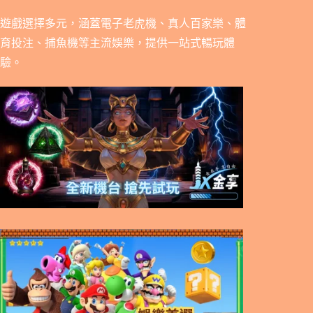
遊戲選擇多元，涵蓋電子老虎機、真人百家樂、體
育投注、捕魚機等主流娛樂，提供一站式暢玩體
驗。