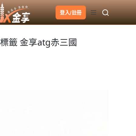
跳
至
登入/註冊
主
要
內
標籤
金享atg赤三國
容