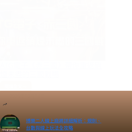
ATG電子《赤三國》帶你重返硝
煙未盡的三國戰場
閱讀全文
ATG
2025年10月14日
電
子
《赤
三
博樂二人線上麻將詳細解析：規則、
國》
台數與線上玩法全攻略
帶