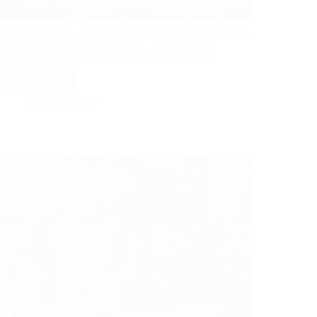
析
2026世界盃小組賽L組 巴拿馬VS
及
結
英格蘭 賽前分析及結果預測
果
預
閱讀全文
測
2026
2026年1月29日
世
界
盃
小
組
賽
L
組
巴
拿
馬
VS
英
格