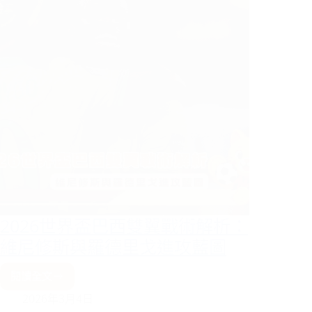
預
算：
2026
世
界
盃
安
全、
營
運
模
式
全
面
2026世界盃巴西雙翼戰術解析：
檢
視
維尼修斯與羅德里戈進攻藍圖
閱讀全文
2026
2026年3月4日
世