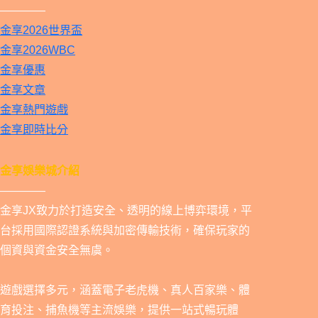
————
金享2026世界盃
金享2026WBC
金享優惠
金享文章
金享熱門遊戲
金享即時比分
金享娛樂城介紹
————
金享JX致力於打造安全、透明的線上博弈環境，平
台採用國際認證系統與加密傳輸技術，確保玩家的
個資與資金安全無虞。
遊戲選擇多元，涵蓋電子老虎機、真人百家樂、體
育投注、捕魚機等主流娛樂，提供一站式暢玩體