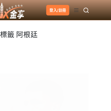
跳
至
登入/註冊
主
要
內
標籤
阿根廷
容