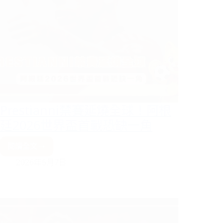
Prestianni禁賽延燒全球！阿根
廷2026世界盃首戰恐缺一角
閱讀全文
Prestianni
2026年5月7日
禁
賽
延
燒
全
球！