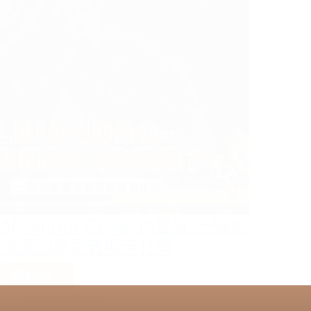
阿
根
廷
2026
世
界
盃
首
戰
恐
缺
一
角
Alejandro Grnacho是誰?一顆倒
掛讓他拿到普斯卡什獎
閱讀全文
Alejandro
2025年12月26日
Grnacho