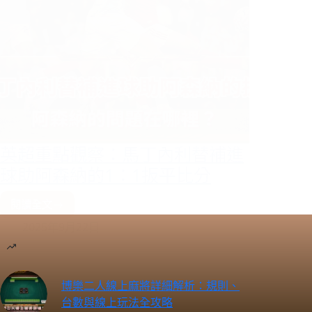
英超重點觀察：馬丁內利替補進
球助阿森納的1：1扳平比分
閱讀全文
英
2025年9月22日
超
重
點
觀
博樂二人線上麻將詳細解析：規則、
察：
台數與線上玩法全攻略
馬