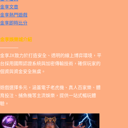
金享文章
金享熱門遊戲
金享即時比分
金享娛樂城介紹
————
金享JX致力於打造安全、透明的線上博弈環境，平
台採用國際認證系統與加密傳輸技術，確保玩家的
個資與資金安全無虞。
遊戲選擇多元，涵蓋電子老虎機、真人百家樂、體
育投注、捕魚機等主流娛樂，提供一站式暢玩體
驗。