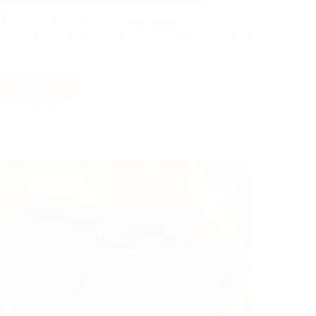
RSG聚寶財神攻略完整版：銀框
遊
戲
升Wild加橫財神附加挑戰76,800
都
倍
不
同
閱讀全文
RSG
2026年6月15日
聚
寶
財
神
攻
略
完
整
版：
銀
框
升
Wild
加