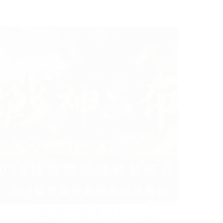
及
女
神
攻
略
完
整
版：
古
埃
及
神
廟
隨
處
支
付
挑
戰
2026好路電子戰神呂布介紹｜
5000
倍