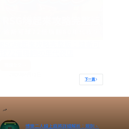
橫
財
神
附
加
挑
RSG嗨起來攻略完整版：迪斯可
戰
76,800
球72倍嗨翻80年代夜店
倍
閱讀全文
RSG
2026年6月12日
嗨
下一頁
起
來
攻
略
完
整
版：
迪
博樂二人線上麻將詳細解析：規則、