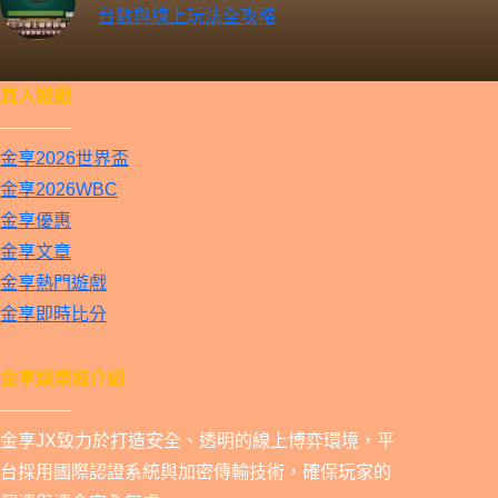
斯
台數與線上玩法全攻略
可
球
72
真人遊戲
倍
————
嗨
翻
金享2026世界盃
80
金享2026WBC
年
金享優惠
代
金享文章
夜
店
金享熱門遊戲
金享即時比分
金享娛樂城介紹
————
金享JX致力於打造安全、透明的線上博弈環境，平
台採用國際認證系統與加密傳輸技術，確保玩家的