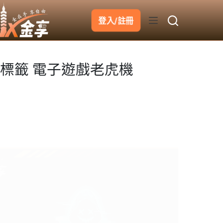
跳
至
登入/註冊
主
要
內
標籤
電子遊戲老虎機
容