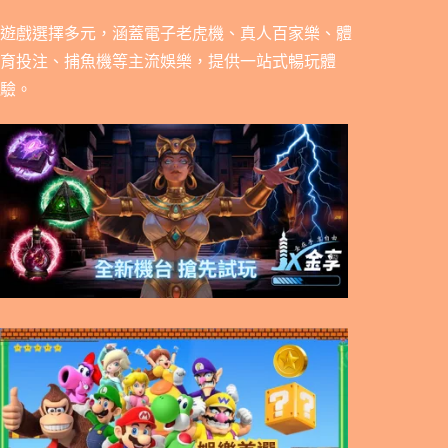
遊戲選擇多元，涵蓋電子老虎機、真人百家樂、體
育投注、捕魚機等主流娛樂，提供一站式暢玩體
驗。