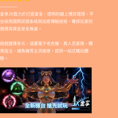
分
析
————
及
金享JX致力於打造安全、透明的線上博弈環境，平
結
台採用國際認證系統與加密傳輸技術，確保玩家的
果
個資與資金安全無虞。
預
測
遊戲選擇多元，涵蓋電子老虎機、真人百家樂、體
育投注、捕魚機等主流娛樂，提供一站式暢玩體
驗。