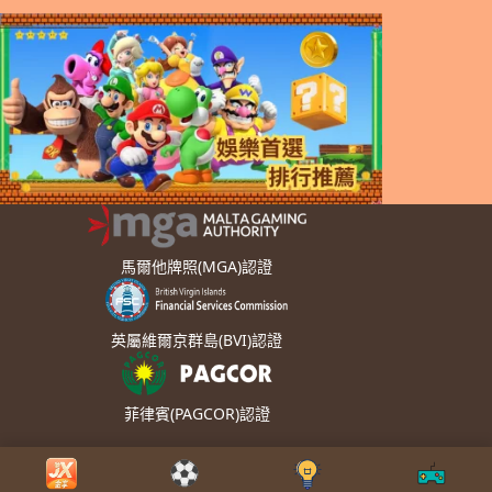
馬爾他牌照(MGA)認證
英屬維爾京群島(BVI)認證
菲律賓(PAGCOR)認證