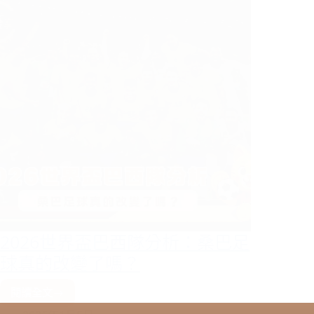
全
面
巡
禮
《美
國
上
篇》
2026世界盃巴西隊分析：桑巴足
球真的改變了嗎？
閱讀全文
2026