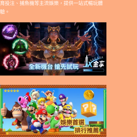
育投注、捕魚機等主流娛樂，提供一站式暢玩體
驗。