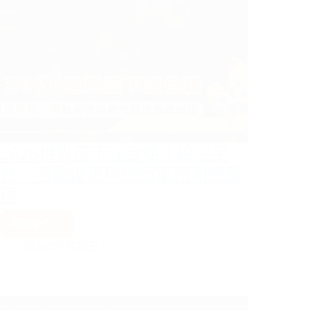
2026世界盃下注合輯！投注平
台、活動優惠與總冠軍預測總整
理
閱讀全文
2026
2026年5月28日
世
界
盃
下
注