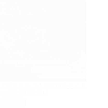
合
輯！
投
注
平
台、
活
動
優
惠
與
總
冠
軍
預
哪邊下注2026世界盃最安全？平
測
總
台風險整理全解析
整
理
閱讀全文
哪