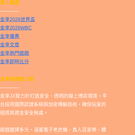
真人遊戲
————
金享2026世界盃
金享2026WBC
金享優惠
金享文章
金享熱門遊戲
金享即時比分
金享娛樂城介紹
————
金享JX致力於打造安全、透明的線上博弈環境，平
台採用國際認證系統與加密傳輸技術，確保玩家的
個資與資金安全無虞。
遊戲選擇多元，涵蓋電子老虎機、真人百家樂、體