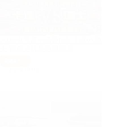
活
動
開
跑！
優
惠
2026世界盃小組賽B組 卡達VS瑞
內
容
士 賽前分析及結果預測
一
次
閱讀全文
看
2026
2026年1月15日
世
界
盃
小
組
賽
B
組
卡
達