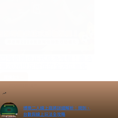
四強奇蹟後正式成為強權！摩洛
哥2026世足隊伍的全方位進化
閱讀全文
四
2026年3月18日
強
奇
蹟
後
博樂二人線上麻將詳細解析：規則、
正
台數與線上玩法全攻略
式