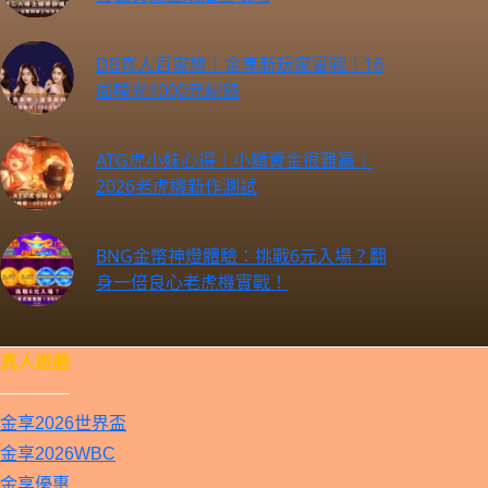
F
組
日
DB真人百家樂｜金享新玩家實戰｜16
本
局輸光1000元紀錄
VS
荷
蘭
ATG虎小妹心得｜小額資金很難贏｜
賽
2026老虎機新作測試
前
分
析
BNG金幣神燈體驗：挑戰6元入場？翻
及
身一倍良心老虎機實戰！
結
果
預
真人遊戲
測
————
金享2026世界盃
金享2026WBC
金享優惠