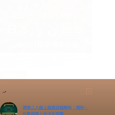
2026世界盃小組賽F組 日本VS荷
蘭賽前分析及結果預測
閱讀全文
2026
2026年1月12日
世
界
盃
小
組
博樂二人線上麻將詳細解析：規則、
賽
台數與線上玩法全攻略