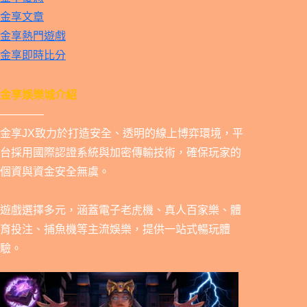
金享文章
金享熱門遊戲
金享即時比分
金享娛樂城介紹
————
金享JX致力於打造安全、透明的線上博弈環境，平
台採用國際認證系統與加密傳輸技術，確保玩家的
個資與資金安全無虞。
遊戲選擇多元，涵蓋電子老虎機、真人百家樂、體
育投注、捕魚機等主流娛樂，提供一站式暢玩體
驗。