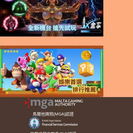
馬爾他牌照(MGA)認證