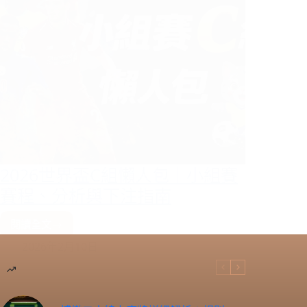
2026世界盃C組懶人包｜小組賽
賽程、分析與下注指南
閱讀全文
2026
2026年2月10日
世
界
盃
C
組