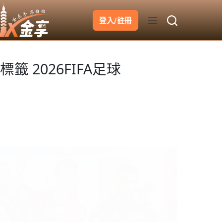
跳
至
登入/註冊
主
要
內
標籤
2026FIFA足球
容