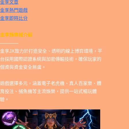
金享文章
人
金享熱門遊戲
犯
規
金享即時比分
守
住
金享娛樂城介紹
1:0
領
————
先
金享JX致力於打造安全、透明的線上博弈環境，平
優
台採用國際認證系統與加密傳輸技術，確保玩家的
勢
個資與資金安全無虞。
遊戲選擇多元，涵蓋電子老虎機、真人百家樂、體
育投注、捕魚機等主流娛樂，提供一站式暢玩體
驗。