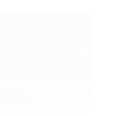
足
賽
波
赫
隊
是
何
方
神
聖？
深
度
專
欄
解
析
陣
容
和
2026世界盃歐洲附加賽決戰降
低
節