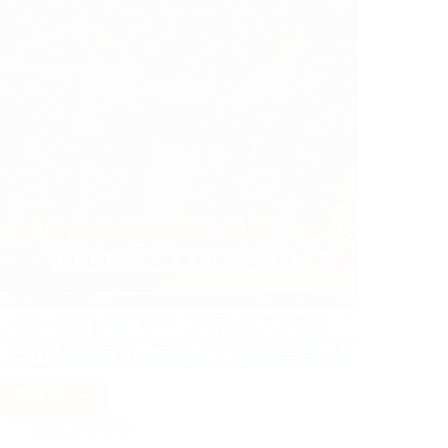
A
組
捷
克
VS
墨
西
哥
賽
前
分
析
及
結
2026世足賽波赫隊是何方神聖？
果
預
深度專欄解析陣容和低節奏戰術
測
閱讀全文
2026
2026年4月7日
世