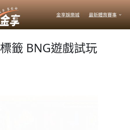
跳
至
金享娛樂城
最新體育賽事
主
要
內
容
標籤
BNG遊戲試玩