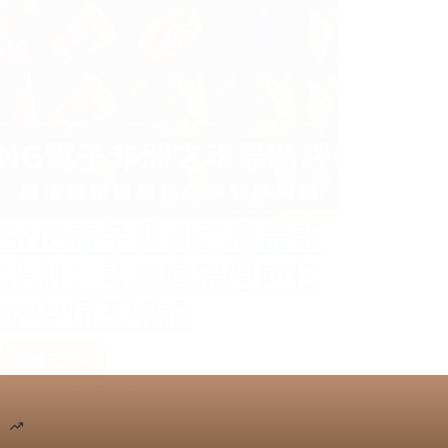
BNG電子非洲之魂最新
評測：魔法框架週期和
命中頻率解讀
閱讀全文
BNG
2026年6月12日
電
子
非