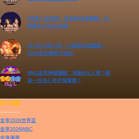
最
新
評
DB真人百家樂｜金享新玩家實戰｜16
測：
局輸光1000元紀錄
魔
法
框
ATG虎小妹心得｜小額資金很難贏｜
架
2026老虎機新作測試
週
期
和
BNG金幣神燈體驗：挑戰6元入場？翻
命
身一倍良心老虎機實戰！
中
頻
率
真人遊戲
解
————
讀
金享2026世界盃
金享2026WBC
金享優惠