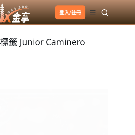
跳
至
登入/註冊
主
要
內
標籤
Junior Caminero
容