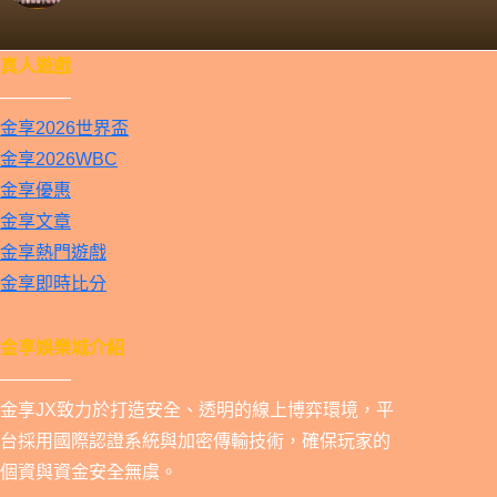
投
身
多
真人遊戲
國
————
銀
金享2026世界盃
河
艦
金享2026WBC
隊
金享優惠
金享文章
金享熱門遊戲
金享即時比分
金享娛樂城介紹
————
金享JX致力於打造安全、透明的線上博弈環境，平
台採用國際認證系統與加密傳輸技術，確保玩家的
個資與資金安全無虞。