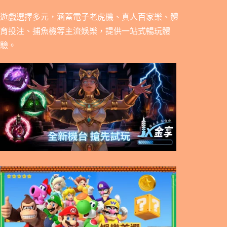
遊戲選擇多元，涵蓋電子老虎機、真人百家樂、體
育投注、捕魚機等主流娛樂，提供一站式暢玩體
驗。