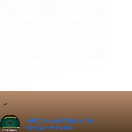
2026開季MLB5大球星評選 指定
打擊最強選擇是？
閱讀全文
2026
2026年3月2日
開
季
MLB5
大
博樂二人線上麻將詳細解析：規則、
球
台數與線上玩法全攻略
星