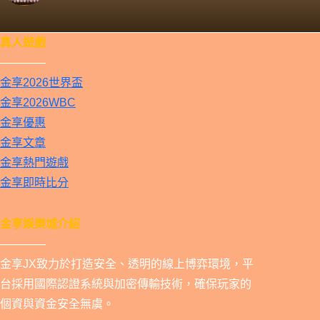
評
選
指
真人遊戲
定
————
打
金享2026世界盃
擊
最
金享2026WBC
強
金享優惠
選
金享文章
擇
金享熱門遊戲
是？
金享即時比分
金享娛樂城介紹
————
金享JX致力於打造安全、透明的線上博弈環境，平
台採用國際認證系統與加密傳輸技術，確保玩家的
個資與資金安全無虞。