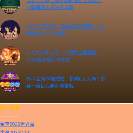
博樂二人線上麻將詳細解析：規則、
排
台數與線上玩法全攻略
除
本
季
DB真人百家樂｜金享新玩家實戰｜16
復
局輸光1000元紀錄
出：
「跟
腱
ATG虎小妹心得｜小額資金很難贏｜
斷
2026老虎機新作測試
掉
那
天
BNG金幣神燈體驗：挑戰6元入場？翻
我
身一倍良心老虎機實戰！
哭
了
兩
真人遊戲
小
————
時」
金享2026世界盃
金享2026WBC