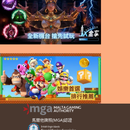
馬爾他牌照(MGA)認證