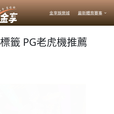
跳
至
金享娛樂城
最新體育賽事
主
要
內
容
標籤
PG老虎機推薦