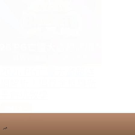
2026 PG亡靈大盜超詳
細解析！追逐金框與新
手避坑教學
閱讀全文
2026
2026年5月28日
PG
亡
靈