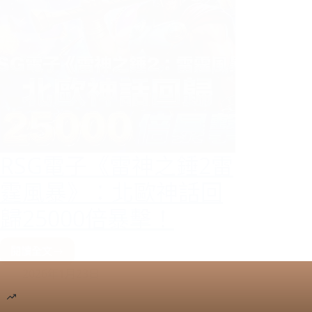
RSG電子《雷神之錘2雷
霆風暴》：北歐神話回
歸25000倍暴擊！
閱讀全文
RSG
2026年1月23日
電
子
《雷