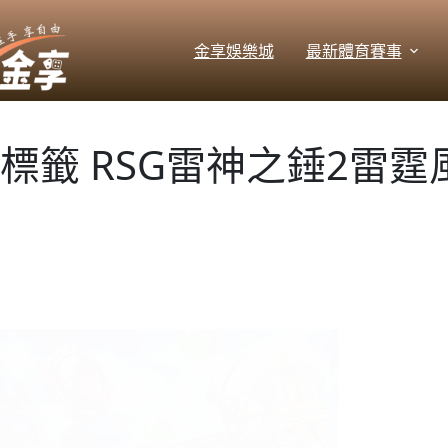
跳
至
金享娛樂城
最新體育賽事
主
要
內
容
標籤
RSG雷神之錘2雷霆