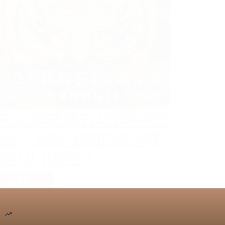
RSG迦羅寶石4攻略完整
版：分裂符號加乘倍轉
輪10,100倍！
閱讀全文
RSG
2026年6月8日
迦
羅
寶