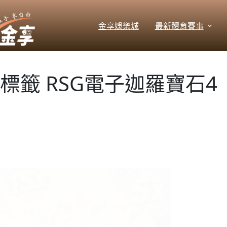
跳
至
金享娛樂城
最新體育賽事
主
要
內
容
標籤
RSG電子迦羅寶石4