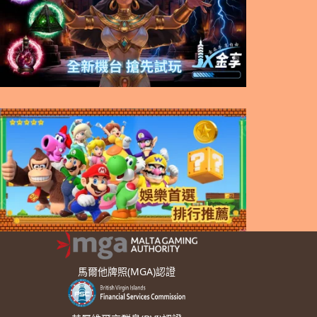
馬爾他牌照(MGA)認證