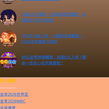
裁
判
全
DB真人百家樂｜金享新玩家實戰｜16
解
局輸光1000元紀錄
析：
比
賽
ATG虎小妹心得｜小額資金很難贏｜
尺
2026老虎機新作測試
度
真
的
BNG金幣神燈體驗：挑戰6元入場？翻
會
身一倍良心老虎機實戰！
更
嚴
格
真人遊戲
嗎？
————
金享2026世界盃
金享2026WBC
金享優惠