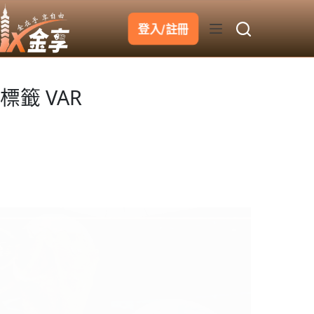
跳
至
登入/註冊
主
要
內
標籤
VAR
容