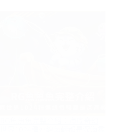
電
子
戰
神
呂
布
介
紹
｜
5×4
盤
面
與
倍
數
疊
加
玩
RG魚魚魚完整介紹：海底奇幻
法
解
世界1024種連線每轉都是深海尋
析