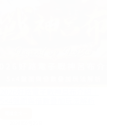
整
版：
古
埃
及
神
廟
隨
處
支
付
挑
戰
2026好路電子戰神呂布介紹｜
5000
倍
5×4盤面與倍數疊加玩法解析
爆
擊
閱讀全文
2026
2026年6月25日
好
路