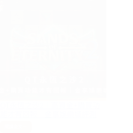
完
整
介
紹
與
實
測：
倍
數
球
分
裂
鎖
定
挑
QT永恆之沙2｜高資金+購買功
戰
81,000
能才有回報｜金享娛樂城評測
倍
爆
閱讀全文
擊
QT