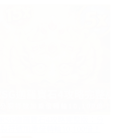
展
鴻
圖
玩
法：
新
手
入
門
與
資
金
控
管
完
整
介
RSG迦羅寶石4攻略完整版：分
紹
裂符號加乘倍轉輪10,100倍！