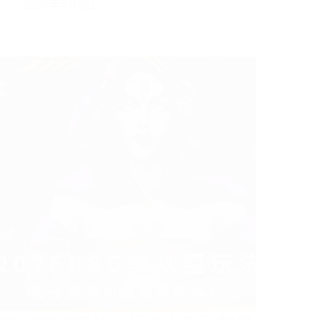
2026年6月5日
超
級
王
牌
2
新
攻
略！
從
Bonus+黃
金
牌
佈
局
邁
向
高
分
段