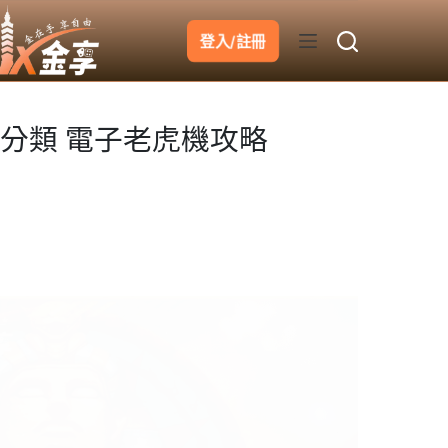
跳
至
登入/註冊
主
要
內
分類
電子老虎機攻略
容