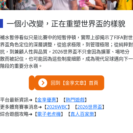
一個小改變，正在重塑世界盃的樣貌
補水暫停看似只是比賽中的短暫停頓，實際上卻揭示了FIFA對世
界盃角色定位的深層調整，從追求極限，到管理極限；從純粹對
抗，到兼顧人性與品質，2026世界盃不只會因為擴軍、場地分
散而被記住，也可能因為這些制度細節，成為現代足球邁向下一
階段的重要分水嶺。
回到【金享文章】首頁
平台最新資訊➜【
金享優惠
】【
熱門遊戲
】
更多體育賽事消息➜【
2026WBC
】【
2026世界盃
】
綜合遊戲攻略➜【
電子老虎機
】【
真人百家樂
】