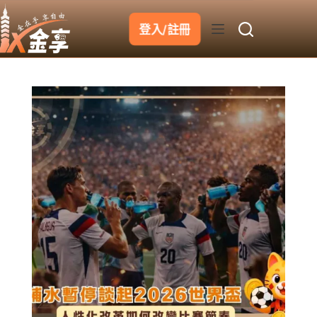
跳
至
登入/註冊
主
要
內
容