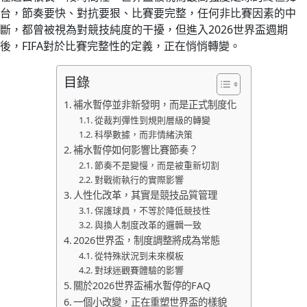
台，節奏要快、對抗要狠、比賽要完整，任何非比賽因素的中
斷，都曾被視為對競技純度的干擾，但進入2026世界盃週期
後，FIFA對於比賽完整性的定義，正在悄悄轉變。
目錄
補水暫停並非新發明，而是正式制度化
從裁判彈性到規則層級的轉變
科學數據，而非情緒決策
補水暫停如何影響比賽節奏？
節奏不是變慢，而是被重新切割
對戰術執行的實際影響
人性化改革，其實是競技品質管理
保護球員，不等於降低競技性
與換人制度改革的邏輯一致
2026世界盃，制度調整將成為常態
從特殊狀況到未來模板
對球迷觀賽體驗的影響
關於2026世界盃補水暫停的FAQ
一個小改變，正在重塑世界盃的樣貌