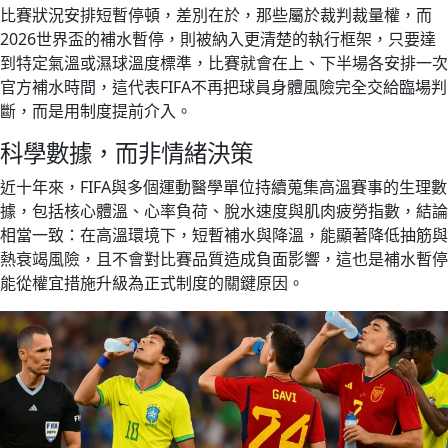
比賽狀況安排短暫停頓，差別在於，那些屬於裁判裁量權，而
2026世界盃的補水暫停，則被納入更清楚的執行框架，只要達
到特定氣溫或濕球溫度標準，比賽就會在上、下半場各安排一次
官方補水時間，這代表FIFA不再把球員身體風險完全交給臨場判
斷，而是用制度提前介入。
科學數據，而非情緒決策
近十年來，FIFA與多個運動醫學單位持續蒐集高溫賽事的生理數
據，包括核心體溫、心率負荷、脫水速度與肌肉疲勞指數，結論
相當一致：在高溫環境下，短暫補水與降溫，能顯著降低抽筋與
熱衰竭風險，且不會對比賽品質造成負面影響，這也是補水暫停
能從權宜措施升級為正式制度的關鍵原因。