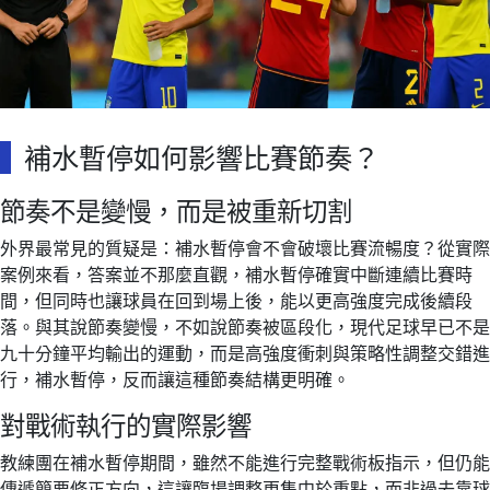
補水暫停如何影響比賽節奏？
節奏不是變慢，而是被重新切割
外界最常見的質疑是：補水暫停會不會破壞比賽流暢度？從實際
案例來看，答案並不那麼直觀，補水暫停確實中斷連續比賽時
間，但同時也讓球員在回到場上後，能以更高強度完成後續段
落。與其說節奏變慢，不如說節奏被區段化，現代足球早已不是
九十分鐘平均輸出的運動，而是高強度衝刺與策略性調整交錯進
行，補水暫停，反而讓這種節奏結構更明確。
對戰術執行的實際影響
教練團在補水暫停期間，雖然不能進行完整戰術板指示，但仍能
傳遞簡要修正方向，這讓臨場調整更集中於重點，而非過去靠球